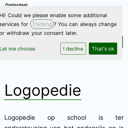
Onderdeel
van
Islamitisch
010-4716562
E-mailadres
Hi! Could we please enable some additional
College
services for
Tracking
? You can always change
or withdraw your consent later.
Let me choose
I decline
That's ok
Logopedie
Logopedie op school is ter